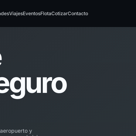
ades
Viajes
Eventos
Flota
Cotizar
Contacto
e
eguro
, aeropuerto y