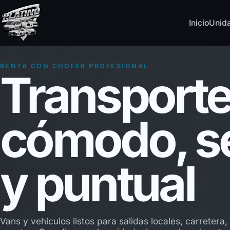
Inicio
Unid
RENTA CON CHOFER PROFESIONAL
Transport
cómodo, s
y puntual
Vans y vehículos listos para salidas locales, carretera