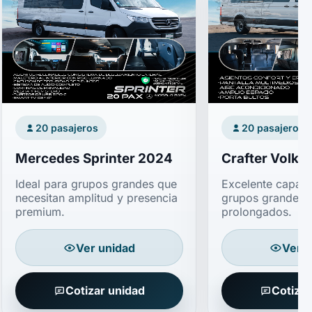
20 pasajeros
20 pasajeros
Mercedes Sprinter 2024
Crafter Volk
Ideal para grupos grandes que
Excelente capac
necesitan amplitud y presencia
grupos grandes y
premium.
prolongados.
Ver unidad
Ver u
Cotizar unidad
Cotizar