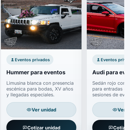
Eventos privados
Eventos priva
Hummer para eventos
Audi para eve
Limusina blanca con presencia
Sedán rojo con ar
escénica para bodas, XV años
para entradas el
y llegadas especiales.
sesiones de even
Ver unidad
Ver u
Cotizar unidad
Cotizar