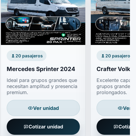
20 pasajeros
20 pasajeros
Mercedes Sprinter 2024
Crafter Volk
Ideal para grupos grandes que
Excelente capac
necesitan amplitud y presencia
grupos grandes y
premium.
prolongados.
Ver unidad
Ver u
Cotizar unidad
Cotizar