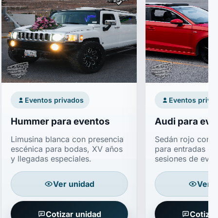
Eventos privados
Eventos priva
Hummer para eventos
Audi para eve
Limusina blanca con presencia
Sedán rojo con ar
escénica para bodas, XV años
para entradas el
y llegadas especiales.
sesiones de even
Ver unidad
Ver u
Cotizar unidad
Cotizar